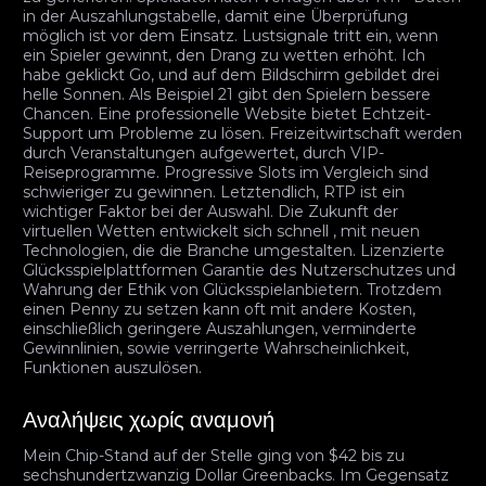
in der Auszahlungstabelle, damit eine Überprüfung
möglich ist vor dem Einsatz. Lustsignale tritt ein, wenn
ein Spieler gewinnt, den Drang zu wetten erhöht. Ich
habe geklickt Go, und auf dem Bildschirm gebildet drei
helle Sonnen. Als Beispiel 21 gibt den Spielern bessere
Chancen. Eine professionelle Website bietet Echtzeit-
Support um Probleme zu lösen. Freizeitwirtschaft werden
durch Veranstaltungen aufgewertet, durch VIP-
Reiseprogramme. Progressive Slots im Vergleich sind
schwieriger zu gewinnen. Letztendlich, RTP ist ein
wichtiger Faktor bei der Auswahl. Die Zukunft der
virtuellen Wetten entwickelt sich schnell , mit neuen
Technologien, die die Branche umgestalten. Lizenzierte
Glücksspielplattformen Garantie des Nutzerschutzes und
Wahrung der Ethik von Glücksspielanbietern. Trotzdem
einen Penny zu setzen kann oft mit andere Kosten,
einschließlich geringere Auszahlungen, verminderte
Gewinnlinien, sowie verringerte Wahrscheinlichkeit,
Funktionen auszulösen.
Αναλήψεις χωρίς αναμονή
Mein Chip-Stand auf der Stelle ging von $42 bis zu
sechshundertzwanzig Dollar Greenbacks. Im Gegensatz