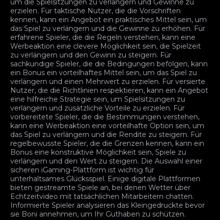
um die Spielsitzungen zu verlängern und Gewinne zu
erzielen. Für taktische Nutzer, die die Vorschriften
kennen, kann ein Angebot ein praktisches Mittel sein, um
das Spiel zu verlängern und die Gewinne zu erhöhen. Für
erfahrene Spieler, die die Regeln verstehen, kann eine
Werbeaktion eine clevere Möglichkeit sein, die Spielzeit
zu verlängern und den Gewinn zu steigern. Für
sachkundige Spieler, die die Bedingungen befolgen, kann
ein Bonus ein vorteilhaftes Mittel sein, um das Spiel zu
verlängern und einen Mehrwert zu erzielen. Für versierte
Nutzer, die die Richtlinien respektieren, kann ein Angebot
eine hilfreiche Strategie sein, um Spielsitzungen zu
verlängern und zusätzliche Vorteile zu erzielen. Für
vorbereitete Spieler, die die Bestimmungen verstehen,
kann eine Werbeaktion eine vorteilhafte Option sein, um
das Spiel zu verlängern und die Rendite zu steigern. Für
regelbewusste Spieler, die die Grenzen kennen, kann ein
Bonus eine konstruktive Möglichkeit sein, Spiele zu
verlängern und den Wert zu steigern. Die Auswahl einer
sicheren iGaming-Plattform ist wichtig für
unterhaltsames Glücksspiel. Einige digitale Plattformen
bieten gestreamte Spiele an, bei denen Wetter über
Echtzeitvideo mit tatsächlichen Mitarbeitern chatten.
Informierte Spieler analysieren das Kleingedruckte bevor
sie Boni annehmen, um Ihr Guthaben zu schützen.