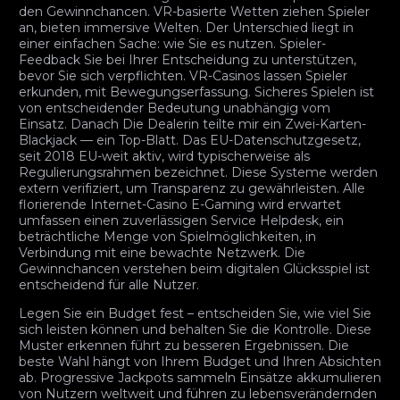
den Gewinnchancen. VR-basierte Wetten ziehen Spieler
an, bieten immersive Welten. Der Unterschied liegt in
einer einfachen Sache: wie Sie es nutzen. Spieler-
Feedback Sie bei Ihrer Entscheidung zu unterstützen,
bevor Sie sich verpflichten. VR-Casinos lassen Spieler
erkunden, mit Bewegungserfassung. Sicheres Spielen ist
von entscheidender Bedeutung unabhängig vom
Einsatz. Danach Die Dealerin teilte mir ein Zwei-Karten-
Blackjack — ein Top-Blatt. Das EU-Datenschutzgesetz,
seit 2018 EU-weit aktiv, wird typischerweise als
Regulierungsrahmen bezeichnet. Diese Systeme werden
extern verifiziert, um Transparenz zu gewährleisten. Alle
florierende Internet-Casino E-Gaming wird erwartet
umfassen einen zuverlässigen Service Helpdesk, ein
beträchtliche Menge von Spielmöglichkeiten, in
Verbindung mit eine bewachte Netzwerk. Die
Gewinnchancen verstehen beim digitalen Glücksspiel ist
entscheidend für alle Nutzer.
Legen Sie ein Budget fest – entscheiden Sie, wie viel Sie
sich leisten können und behalten Sie die Kontrolle. Diese
Muster erkennen führt zu besseren Ergebnissen. Die
beste Wahl hängt von Ihrem Budget und Ihren Absichten
ab. Progressive Jackpots sammeln Einsätze akkumulieren
von Nutzern weltweit und führen zu lebensverändernden