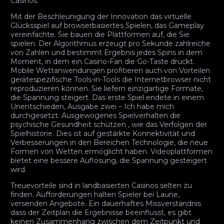
Casinos.
Mit der Beschleunigung der Innovation das virtuelle
Glücksspiel auf browserbasiertes Spielen, das Gameplay
vereinfachte. Sie bauen die Plattformen auf, die Sie
spielen. Der Algorithmus erzeugt pro Sekunde zahlreiche
von Zahlen und bestimmt Ergebnis jedes Spins in dem
Moment, in dem ein Casino-Fan die Go-Taste drückt.
Mobile Wettanwendungen profitieren auch von Vorteilen
gerätespezifische Tools-in-Tools die Internetbrowser nicht
reproduzieren können. Sie liefern einzigartige Formate,
die Spannung steigert. Das erste Spiel endete in einem
Unentschieden, Ausgabe zwei – Ich habe mich
durchgesetzt. Ausgewogenes Spielverhalten die
psychische Gesundheit schützen , wie das Verfolgen der
Spielhistorie. Dies ist auf gestärkte Konnektivität und
Verbesserungen in den Bereichen Technologie, die neue
Formen von Wetten ermöglicht haben. Videoplattformen
bietet eine bessere Auflösung, die Spannung gesteigert
wird.
Treuevorteile sind in landbasierten Casinos selten zu
finden. Aufforderungen halten Spieler bei Laune,
versenden Angebote. Ein dauerhaftes Missverständnis
dass der Zeitplan die Ergebnisse beeinflusst, es gibt
keinen Zusammenhang zwischen dem Zeitpunkt und